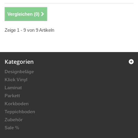
Vergleichen (
0
)
Zeige 1 - 9 von 9 Artikeln
Kategorien
Designbeläge
Klick Vinyl
Laminat
Parkett
Korkboden
Teppichboden
Zubehör
Sale %